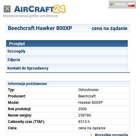
Polska
Międzynarodowa giełda samolotowa.
Beechcraft Hawker 800XP
cena na żądanie
Przegląd
Szczególy
Zdjęcia
Kontakt do Sprzedawcy
Informacje podstawowe
Typ:
Odrzutowiec
Producent:
Beechcraft
Model:
Hawker 800XP
Rok produkcji:
2006
Numer seryjny:
258786
Całkowity czas (TTAF):
8515 h
Cena:
cena na żądanie
Wszystkie szczególy