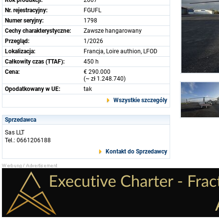
Rok produkcji:
2007
Nr. rejestracyjny:
FGUFL
Numer seryjny:
1798
Cechy charakterystyczne:
Zawsze hangarowany
Przegląd:
1/2026
Lokalizacja:
Francja, Loire authion, LFOD
Całkowity czas (TTAF):
450 h
Cena:
€ 290.000
(~ zł 1.248.740)
Opodatkowany w UE:
tak
Wszystkie szczególy
Sprzedawca
Sas LLT
Tel.: 0661206188
Kontakt do Sprzedawcy