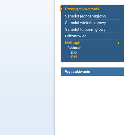
Przeglądaj wg marki
Samolot jednośmigłowy
Samolot wielośmigłowy
Samolot turbośmigłowy
Odrzutowiec
Helikopter
Robinson
-
R22
-
R44
Wyszukiwanie