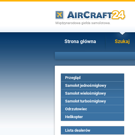
Międzynarodowa giełda samolotowa.
Strona główna
Szukaj
Przegląd
Samolot jednośmigłowy
Samolot wielośmigłowy
Samolot turbośmigłowy
Odrzutowiec
Helikopter
Lista dealerów