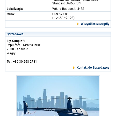
Standard JAR-OPS 1
Lokalizacja:
Wêgry, Budapest, LHBS
Cena:
US$ 577.000
(~ zł 2.149.128)
Wszystkie szczególy
Sprzedawca
Fly-Coop Kft.
Repülőtér 0149/23. hrsz.
7530 Kadarkút
Wêgry
Tel.: +36 30 268 2781
Kontakt do Sprzedawcy