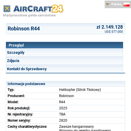
Polska
Międzynarodowa giełda samolotowa.
zł 2.149.128
Robinson R44
US$ 577.000
Przegląd
Szczególy
Zdjęcia
Kontakt do Sprzedawcy
Informacje podstawowe
Typ:
Helikopter (Silnik Tłokowy)
Producent:
Robinson
Model:
R44
Rok produkcji:
2025
Nr. rejestracyjny:
TBA
Numer seryjny:
2820
Cechy charakterystyczne:
Zawsze hangarowany
Wpisany do rejestru handlowego