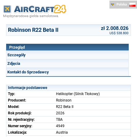
Polska
Międzynarodowa giełda samolotowa.
zł 2.008.026
Robinson R22 Beta II
US$ 538.800
Przegląd
Szczególy
Zdjęcia
Kontakt do Sprzedawcy
Informacje podstawowe
Typ:
Helikopter (Silnik Tłokowy)
Producent:
Robinson
Model:
R22 Beta II
Rok produkcji:
2026
Nr. rejestracyjny:
TBA
Numer seryjny:
4949
Lokalizacja:
Austria