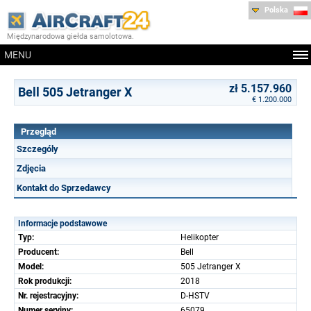
Polska
Międzynarodowa giełda samolotowa.
MENU
zł 5.157.960
Bell 505 Jetranger X
€ 1.200.000
Przegląd
Szczególy
Zdjęcia
Kontakt do Sprzedawcy
Informacje podstawowe
Typ:
Helikopter
Producent:
Bell
Model:
505 Jetranger X
Rok produkcji:
2018
Nr. rejestracyjny:
D-HSTV
Numer seryjny:
65079