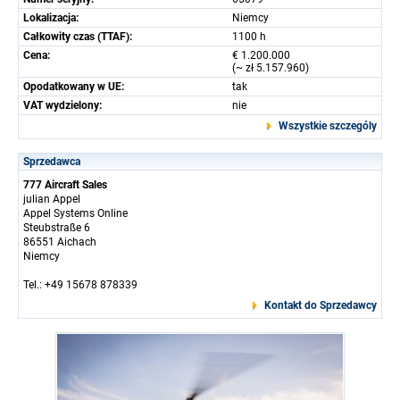
Lokalizacja:
Niemcy
Całkowity czas (TTAF):
1100 h
Cena:
€ 1.200.000
(~ zł 5.157.960)
Opodatkowany w UE:
tak
VAT wydzielony:
nie
Wszystkie szczególy
Sprzedawca
777 Aircraft Sales
julian Appel
Appel Systems Online
Steubstraße 6
86551 Aichach
Niemcy
Tel.: +49 15678 878339
Kontakt do Sprzedawcy