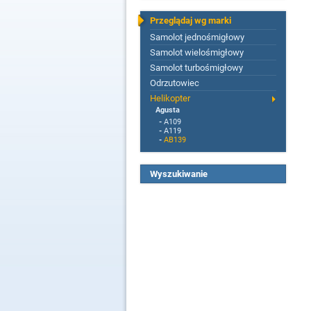
Przeglądaj wg marki
Samolot jednośmigłowy
Samolot wielośmigłowy
Samolot turbośmigłowy
Odrzutowiec
Helikopter
Agusta
-
A109
-
A119
-
AB139
Wyszukiwanie