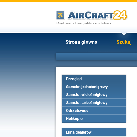
Międzynarodowa giełda samolotowa.
Strona główna
Szukaj
Przegląd
Samolot jednośmigłowy
Samolot wielośmigłowy
Samolot turbośmigłowy
Odrzutowiec
Helikopter
Lista dealerów