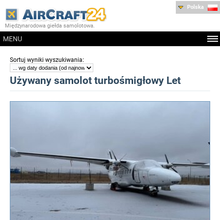
Polska
Międzynarodowa giełda samolotowa.
MENU
:
Sortuj wyniki wyszukiwania
Używany samolot turbośmigłowy Let