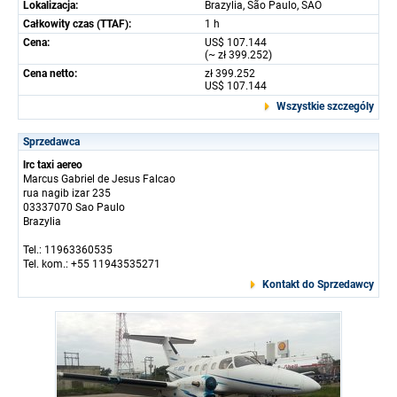
Lokalizacja:
Brazylia, São Paulo, SAO
Całkowity czas (TTAF):
1 h
Cena:
US$ 107.144
(~ zł 399.252)
Cena netto:
zł 399.252
US$ 107.144
Wszystkie szczególy
Sprzedawca
lrc taxi aereo
Marcus Gabriel de Jesus Falcao
rua nagib izar 235
03337070 Sao Paulo
Brazylia
Tel.: 11963360535
Tel. kom.: +55 11943535271
Kontakt do Sprzedawcy