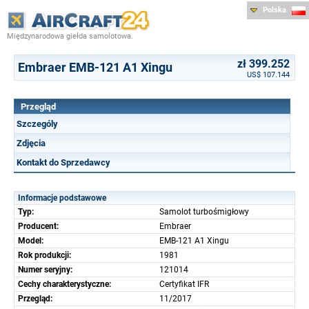
Polska
Międzynarodowa giełda samolotowa.
zł 399.252
Embraer EMB-121 A1 Xingu
US$ 107.144
Przegląd
Szczególy
Zdjęcia
Kontakt do Sprzedawcy
Informacje podstawowe
Typ:
Samolot turbośmigłowy
Producent:
Embraer
Model:
EMB-121 A1 Xingu
Rok produkcji:
1981
Numer seryjny:
121014
Cechy charakterystyczne:
Certyfikat IFR
Przegląd:
11/2017