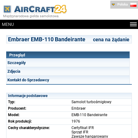
Polska
Międzynarodowa giełda samolotowa.
MENU
Embraer EMB-110 Bandeirante
cena na żądanie
Przegląd
Szczególy
Zdjęcia
Kontakt do Sprzedawcy
Informacje podstawowe
Typ:
Samolot turbośmigłowy
Producent:
Embraer
Model:
EMB-110 Bandeirante
Rok produkcji:
1976
Cechy charakterystyczne:
Certyfikat IFR
Sprzęt IFR
Zawsze hangarowany