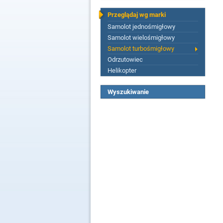
Przeglądaj wg marki
Samolot jednośmigłowy
Samolot wielośmigłowy
Samolot turbośmigłowy
Odrzutowiec
Helikopter
Wyszukiwanie