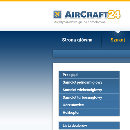
Międzynarodowa giełda samolotowa.
Strona główna
Szukaj
Przegląd
Samolot jednośmigłowy
Samolot wielośmigłowy
Samolot turbośmigłowy
Odrzutowiec
Helikopter
Lista dealerów