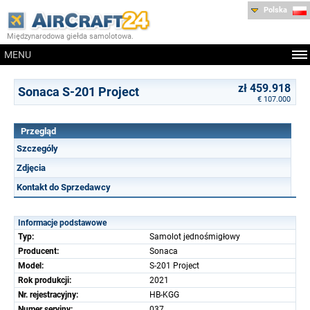
Polska
Międzynarodowa giełda samolotowa.
MENU
zł 459.918
Sonaca S-201 Project
€ 107.000
Przegląd
Szczególy
Zdjęcia
Kontakt do Sprzedawcy
Informacje podstawowe
Typ:
Samolot jednośmigłowy
Producent:
Sonaca
Model:
S-201 Project
Rok produkcji:
2021
Nr. rejestracyjny:
HB-KGG
Numer seryjny:
037