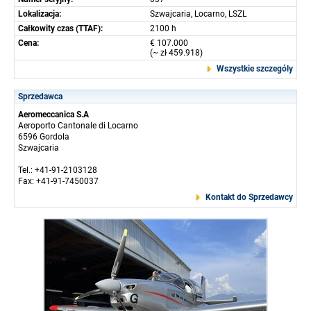
Lokalizacja:
Szwajcaria, Locarno, LSZL
Całkowity czas (TTAF):
2100 h
Cena:
€ 107.000
(~ zł 459.918)
Wszystkie szczególy
Sprzedawca
Aeromeccanica S.A
Aeroporto Cantonale di Locarno
6596 Gordola
Szwajcaria
Tel.: +41-91-2103128
Fax: +41-91-7450037
Kontakt do Sprzedawcy