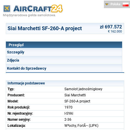
Polska
Międzynarodowa giełda samolotowa.
zł 697.572
Siai Marchetti SF-260-A project
€ 162.000
Przegląd
Szczególy
Zdjęcia
Kontakt do Sprzedawcy
Informacje podstawowe
Typ:
Samolot jednośmigłowy
Producent:
Siai Marchetti
Model:
SF-260-A project
Rok produkcji:
1970
Nr. rejestracyjny:
I-SYAI
Numer seryjny:
2-36
Lokalizacja:
W³ochy, ForlÃ¬ (LIPK)