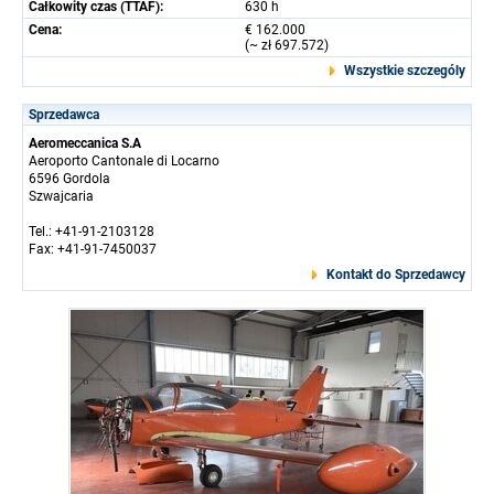
Całkowity czas (TTAF):
630 h
Cena:
€ 162.000
(~ zł 697.572)
Wszystkie szczególy
Sprzedawca
Aeromeccanica S.A
Aeroporto Cantonale di Locarno
6596 Gordola
Szwajcaria
Tel.: +41-91-2103128
Fax: +41-91-7450037
Kontakt do Sprzedawcy