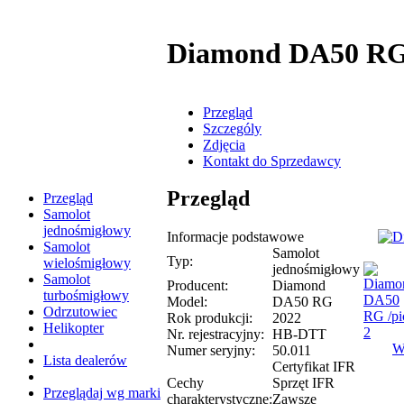
Diamond DA50 R
Przegląd
Szczególy
Zdjęcia
Kontakt do Sprzedawcy
Przegląd
Przegląd
Samolot
jednośmigłowy
Informacje podstawowe
Samolot
Samolot
Typ:
wielośmigłowy
jednośmigłowy
Samolot
Producent:
Diamond
turbośmigłowy
Model:
DA50 RG
Odrzutowiec
Rok produkcji:
2022
Helikopter
Nr. rejestracyjny:
HB-DTT
W
Numer seryjny:
50.011
Lista dealerów
Certyfikat IFR
Cechy
Sprzęt IFR
Przeglądaj wg marki
charakterystyczne:
Zawsze