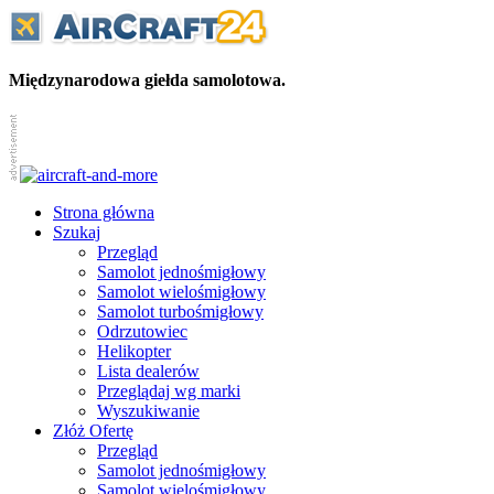
Międzynarodowa giełda samolotowa.
Strona główna
Szukaj
Przegląd
Samolot jednośmigłowy
Samolot wielośmigłowy
Samolot turbośmigłowy
Odrzutowiec
Helikopter
Lista dealerów
Przeglądaj wg marki
Wyszukiwanie
Złóż Ofertę
Przegląd
Samolot jednośmigłowy
Samolot wielośmigłowy