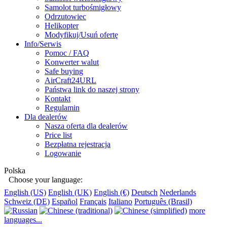
Samolot turbośmigłowy
Odrzutowiec
Helikopter
Modyfikuj/Usuń ofertę
Info/Serwis
Pomoc / FAQ
Konwerter walut
Safe buying
AirCraft24URL
Państwa link do naszej strony
Kontakt
Regulamin
Dla dealerów
Nasza oferta dla dealerów
Price list
Bezpłatna rejestracja
Logowanie
Polska
Choose your language:
English (US)
English (UK)
English (€)
Deutsch
Nederlands
Schweiz (DE)
Español
Français
Italiano
Português (Brasil)
more
languages...