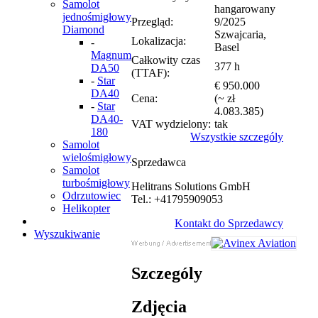
Samolot
hangarowany
jednośmigłowy
Przegląd:
9/2025
Diamond
Szwajcaria,
Lokalizacja:
-
Basel
Magnum
Całkowity czas
377 h
DA50
(TTAF):
-
Star
€ 950.000
DA40
Cena:
(~ zł
-
Star
4.083.385)
DA40-
VAT wydzielony:
tak
180
Wszystkie szczególy
Samolot
wielośmigłowy
Sprzedawca
Samolot
turbośmigłowy
Helitrans Solutions GmbH
Odrzutowiec
Tel.: +41795909053
Helikopter
Kontakt do Sprzedawcy
Wyszukiwanie
Szczególy
Zdjęcia