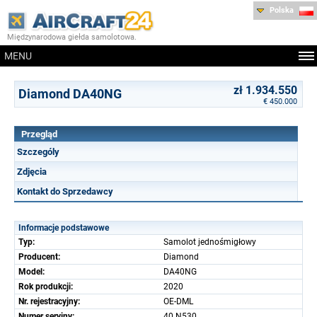
Polska
Międzynarodowa giełda samolotowa.
MENU
zł 1.934.550
Diamond DA40NG
€ 450.000
Przegląd
Szczególy
Zdjęcia
Kontakt do Sprzedawcy
Informacje podstawowe
Typ:
Samolot jednośmigłowy
Producent:
Diamond
Model:
DA40NG
Rok produkcji:
2020
Nr. rejestracyjny:
OE-DML
Numer seryjny:
40.N530