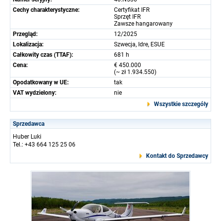
Cechy charakterystyczne:
Certyfikat IFR
Sprzęt IFR
Zawsze hangarowany
Przegląd:
12/2025
Lokalizacja:
Szwecja, Idre, ESUE
Całkowity czas (TTAF):
681 h
Cena:
€ 450.000
(~ zł 1.934.550)
Opodatkowany w UE:
tak
VAT wydzielony:
nie
Wszystkie szczególy
Sprzedawca
Huber Luki
Tel.: +43 664 125 25 06
Kontakt do Sprzedawcy