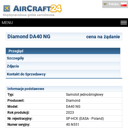
Polska
Międzynarodowa giełda samolotowa.
MENU
Diamond DA40 NG
cena na żądanie
Przegląd
Szczególy
Zdjęcia
Kontakt do Sprzedawcy
Informacje podstawowe
Typ:
Samolot jednośmigłowy
Producent:
Diamond
Model:
DA40 NG
Rok produkcji:
2023
Nr. rejestracyjny:
SP-HCK (EASA - Poland)
Numer seryjny:
40.N551