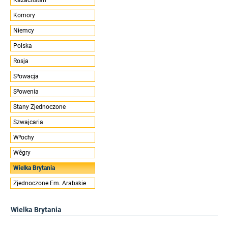
Komory
Niemcy
Polska
Rosja
S³owacja
S³owenia
Stany Zjednoczone
Szwajcaria
W³ochy
Wêgry
Wielka Brytania
Zjednoczone Em. Arabskie
Wielka Brytania