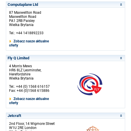
Computaplane Ltd
87 Maxwellton Road
Maxwellton Road
PA1 2RB Paisley
Wielka Brytania
Tel.: +44 1418892233
Zobacz nasze aktualne
oferty
Fly Q Limited
4 Morris Mews
HR6 8LZ Leominster,
Herefordshire
Wielka Brytania
Tel.: +44 (0) 1568 616157
Fax: +44 (0)1568 615886
Zobacz nasze aktualne
oferty
Jetcraft
2nd Floor, 14 Wigmore Street
W1U 2RE London