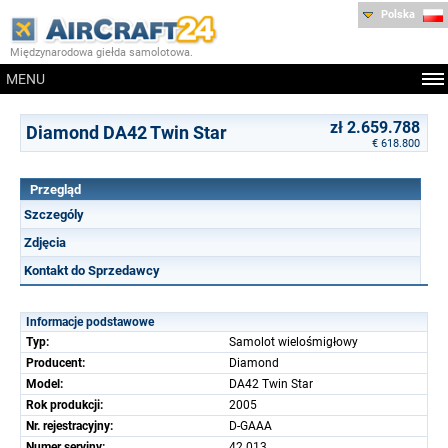
Polska
Międzynarodowa giełda samolotowa.
MENU
zł 2.659.788
Diamond DA42 Twin Star
€ 618.800
Przegląd
Szczególy
Zdjęcia
Kontakt do Sprzedawcy
Informacje podstawowe
Typ:
Samolot wielośmigłowy
Producent:
Diamond
Model:
DA42 Twin Star
Rok produkcji:
2005
Nr. rejestracyjny:
D-GAAA
Numer seryjny:
42.013