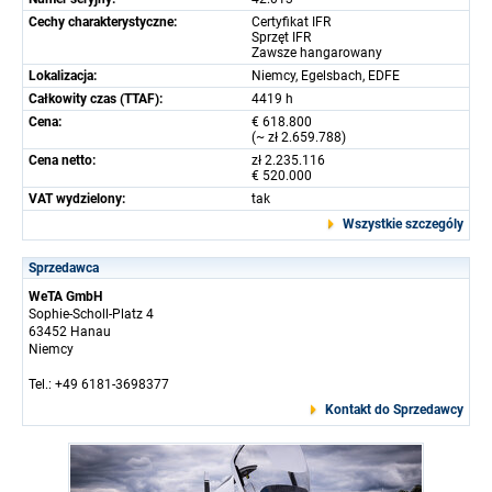
Cechy charakterystyczne:
Certyfikat IFR
Sprzęt IFR
Zawsze hangarowany
Lokalizacja:
Niemcy, Egelsbach, EDFE
Całkowity czas (TTAF):
4419 h
Cena:
€ 618.800
(~ zł 2.659.788)
Cena netto:
zł 2.235.116
€ 520.000
VAT wydzielony:
tak
Wszystkie szczególy
Sprzedawca
WeTA GmbH
Sophie-Scholl-Platz 4
63452 Hanau
Niemcy
Tel.: +49 6181-3698377
Kontakt do Sprzedawcy