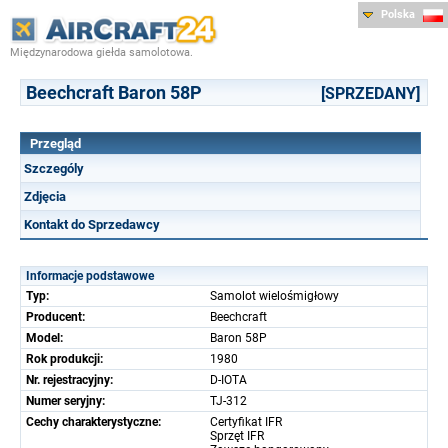
Polska
Międzynarodowa giełda samolotowa.
Beechcraft Baron 58P
[SPRZEDANY]
Przegląd
Szczególy
Zdjęcia
Kontakt do Sprzedawcy
Informacje podstawowe
Typ:
Samolot wielośmigłowy
Producent:
Beechcraft
Model:
Baron 58P
Rok produkcji:
1980
Nr. rejestracyjny:
D-IOTA
Numer seryjny:
TJ-312
Cechy charakterystyczne:
Certyfikat IFR
Sprzęt IFR