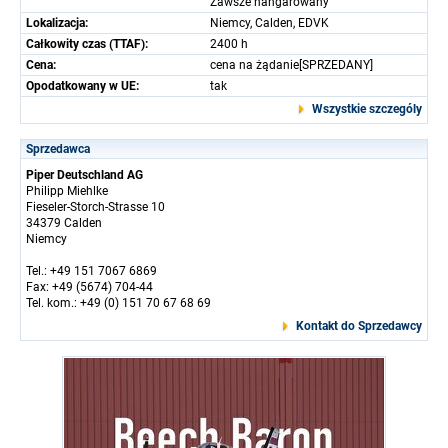
Zawsze hangarowany
Lokalizacja:
Niemcy, Calden, EDVK
Całkowity czas (TTAF):
2400 h
Cena:
cena na żądanie[SPRZEDANY]
Opodatkowany w UE:
tak
Wszystkie szczególy
Sprzedawca
Piper Deutschland AG
Philipp Miehlke
Fieseler-Storch-Strasse 10
34379 Calden
Niemcy
Tel.: +49 151 7067 6869
Fax: +49 (5674) 704-44
Tel. kom.: +49 (0) 151 70 67 68 69
Kontakt do Sprzedawcy