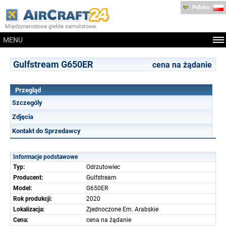
Polska
Międzynarodowa giełda samolotowa.
MENU
Gulfstream G650ER
cena na żądanie
Przegląd
Szczególy
Zdjęcia
Kontakt do Sprzedawcy
Informacje podstawowe
Typ:
Odrzutowiec
Producent:
Gulfstream
Model:
G650ER
Rok produkcji:
2020
Lokalizacja:
Zjednoczone Em. Arabskie
Cena:
cena na żądanie