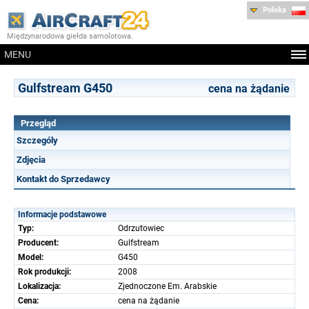
Polska
Międzynarodowa giełda samolotowa.
MENU
Gulfstream G450
cena na żądanie
Przegląd
Szczególy
Zdjęcia
Kontakt do Sprzedawcy
Informacje podstawowe
Typ:
Odrzutowiec
Producent:
Gulfstream
Model:
G450
Rok produkcji:
2008
Lokalizacja:
Zjednoczone Em. Arabskie
Cena:
cena na żądanie