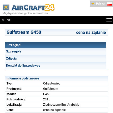
Polska
Międzynarodowa giełda samolotowa.
MENU
Gulfstream G450
cena na żądanie
Przegląd
Szczególy
Zdjęcia
Kontakt do Sprzedawcy
Informacje podstawowe
Typ:
Odrzutowiec
Producent:
Gulfstream
Model:
G450
Rok produkcji:
2015
Lokalizacja:
Zjednoczone Em. Arabskie
Cena:
cena na żądanie