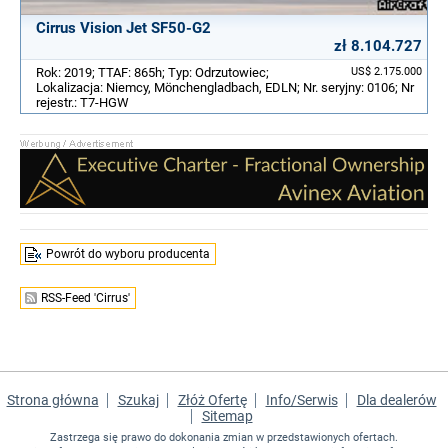
Cirrus Vision Jet SF50-G2
zł 8.104.727
Rok: 2019; TTAF: 865h; Typ: Odrzutowiec;
US$ 2.175.000
Lokalizacja: Niemcy, Mönchengladbach, EDLN; Nr. seryjny: 0106; Nr
rejestr.: T7-HGW
Powrót do wyboru producenta
RSS-Feed 'Cirrus'
Strona główna
Szukaj
Złóż Ofertę
Info/Serwis
Dla dealerów
Sitemap
Zastrzega się prawo do dokonania zmian w przedstawionych ofertach.