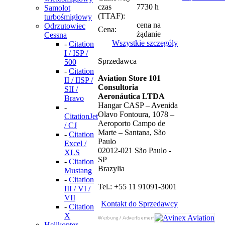
czas
7730 h
Samolot
(TTAF):
turbośmigłowy
cena na
Odrzutowiec
Cena:
żądanie
Cessna
Wszystkie szczególy
-
Citation
I / ISP /
Sprzedawca
500
-
Citation
Aviation Store 101
II / IISP /
Consultoria
SII /
Aeronáutica LTDA
Bravo
Hangar CASP – Avenida
-
Olavo Fontoura, 1078 –
CitationJet
Aeroporto Campo de
/ CJ
Marte – Santana, São
-
Citation
Paulo
Excel /
02012-021 São Paulo -
XLS
SP
-
Citation
Brazylia
Mustang
-
Citation
Tel.: +55 11 91091-3001
III / VI /
VII
Kontakt do Sprzedawcy
-
Citation
X
Helikopter