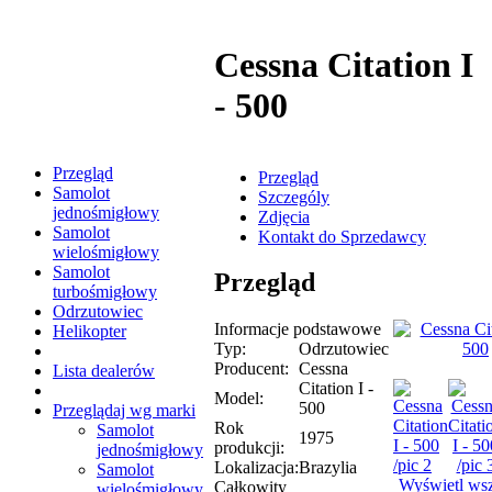
Cessna Citation I
- 500
Przegląd
Przegląd
Samolot
Szczególy
jednośmigłowy
Zdjęcia
Samolot
Kontakt do Sprzedawcy
wielośmigłowy
Samolot
Przegląd
turbośmigłowy
Odrzutowiec
Informacje podstawowe
Helikopter
Typ:
Odrzutowiec
Producent:
Cessna
Lista dealerów
Citation I -
Model:
500
Przeglądaj wg marki
Rok
Samolot
1975
produkcji:
jednośmigłowy
Lokalizacja:
Brazylia
Samolot
Wyświetl wsz
Całkowity
wielośmigłowy