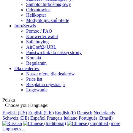
Samolot turbośmigłowy
Odrzutowiec
Helikopter
Modyfikuj/Usuń ofertę
Info/Serwis
Pomoc / FAQ
Konwerter walut
Safe buying
AirCraft24URL
Państwa link do naszej strony
Kontakt
Regulamin
Dla dealerów
Nasza oferta dla dealerów
Price list
Bezpłatna rejestracja
Logowanie
Polska
Choose your language:
English (US)
English (UK)
English (€)
Deutsch
Nederlands
Schweiz (DE)
Español
Français
Italiano
Português (Brasil)
more
languages...