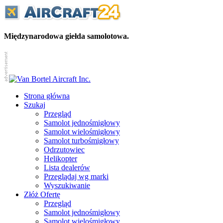
Międzynarodowa giełda samolotowa.
Strona główna
Szukaj
Przegląd
Samolot jednośmigłowy
Samolot wielośmigłowy
Samolot turbośmigłowy
Odrzutowiec
Helikopter
Lista dealerów
Przeglądaj wg marki
Wyszukiwanie
Złóż Ofertę
Przegląd
Samolot jednośmigłowy
Samolot wielośmigłowy