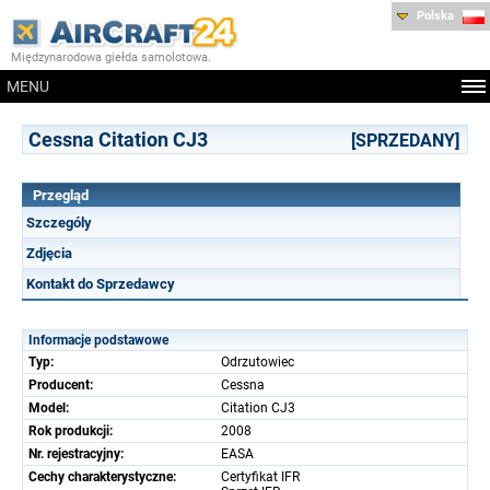
Polska
Międzynarodowa giełda samolotowa.
MENU
Cessna Citation CJ3
[SPRZEDANY]
Przegląd
Szczególy
Zdjęcia
Kontakt do Sprzedawcy
Informacje podstawowe
Typ:
Odrzutowiec
Producent:
Cessna
Model:
Citation CJ3
Rok produkcji:
2008
Nr. rejestracyjny:
EASA
Cechy charakterystyczne:
Certyfikat IFR