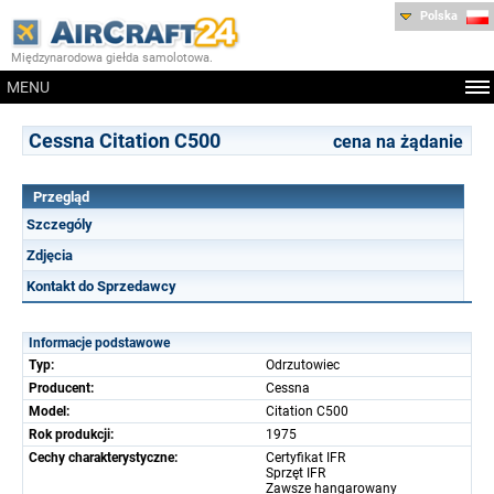
Polska
Międzynarodowa giełda samolotowa.
MENU
Cessna Citation C500
cena na żądanie
Przegląd
Szczególy
Zdjęcia
Kontakt do Sprzedawcy
Informacje podstawowe
Typ:
Odrzutowiec
Producent:
Cessna
Model:
Citation C500
Rok produkcji:
1975
Cechy charakterystyczne:
Certyfikat IFR
Sprzęt IFR
Zawsze hangarowany