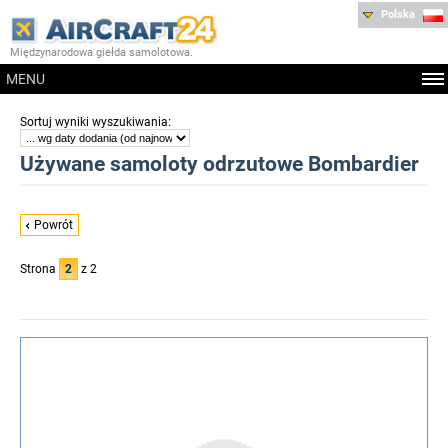
Polska
Międzynarodowa giełda samolotowa.
MENU
:
Sortuj wyniki wyszukiwania
Używane samoloty odrzutowe Bombardier
Powrót
Strona
2
z 2