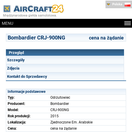
Polska
Międzynarodowa giełda samolotowa.
MENU
Bombardier CRJ-900NG
cena na żądanie
Przegląd
Szczególy
Zdjęcia
Kontakt do Sprzedawcy
Informacje podstawowe
Typ:
Odrzutowiec
Producent:
Bombardier
Model:
CRJ-900NG
Rok produkcji:
2015
Lokalizacja:
Zjednoczone Em. Arabskie
Cena:
cena na żądanie