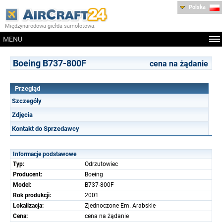
Polska
Międzynarodowa giełda samolotowa.
MENU
Boeing B737-800F
cena na żądanie
Przegląd
Szczególy
Zdjęcia
Kontakt do Sprzedawcy
Informacje podstawowe
Typ:
Odrzutowiec
Producent:
Boeing
Model:
B737-800F
Rok produkcji:
2001
Lokalizacja:
Zjednoczone Em. Arabskie
Cena:
cena na żądanie