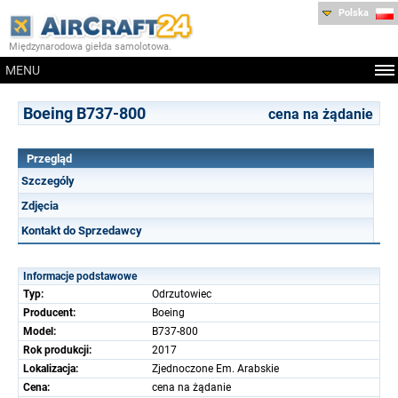
Polska
Międzynarodowa giełda samolotowa.
MENU
Boeing B737-800
cena na żądanie
Przegląd
Szczególy
Zdjęcia
Kontakt do Sprzedawcy
Informacje podstawowe
Typ:
Odrzutowiec
Producent:
Boeing
Model:
B737-800
Rok produkcji:
2017
Lokalizacja:
Zjednoczone Em. Arabskie
Cena:
cena na żądanie