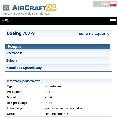
Polska
Międzynarodowa giełda samolotowa.
MENU
Boeing 787-9
cena na żądanie
Przegląd
Szczególy
Zdjęcia
Kontakt do Sprzedawcy
Informacje podstawowe
Typ:
Odrzutowiec
Producent:
Boeing
Model:
787-9
Rok produkcji:
2014
Lokalizacja:
Zjednoczone Em. Arabskie
Cena:
cena na żądanie