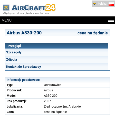
Polska
Międzynarodowa giełda samolotowa.
MENU
Airbus A330-200
cena na żądanie
Przegląd
Szczególy
Zdjęcia
Kontakt do Sprzedawcy
Informacje podstawowe
Typ:
Odrzutowiec
Producent:
Airbus
Model:
A330-200
Rok produkcji:
2007
Lokalizacja:
Zjednoczone Em. Arabskie
Cena:
cena na żądanie