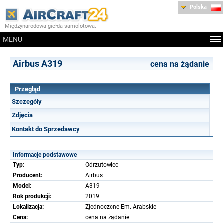
Polska
Międzynarodowa giełda samolotowa.
MENU
Airbus A319
cena na żądanie
Przegląd
Szczególy
Zdjęcia
Kontakt do Sprzedawcy
Informacje podstawowe
Typ:
Odrzutowiec
Producent:
Airbus
Model:
A319
Rok produkcji:
2019
Lokalizacja:
Zjednoczone Em. Arabskie
Cena:
cena na żądanie