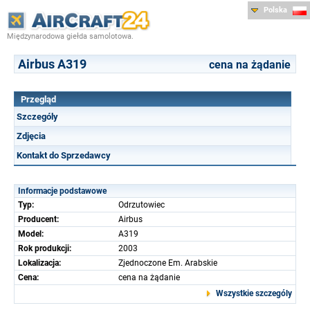
Polska
Międzynarodowa giełda samolotowa.
Airbus A319
cena na żądanie
Przegląd
Szczególy
Zdjęcia
Kontakt do Sprzedawcy
Informacje podstawowe
Typ:
Odrzutowiec
Producent:
Airbus
Model:
A319
Rok produkcji:
2003
Lokalizacja:
Zjednoczone Em. Arabskie
Cena:
cena na żądanie
Wszystkie szczególy