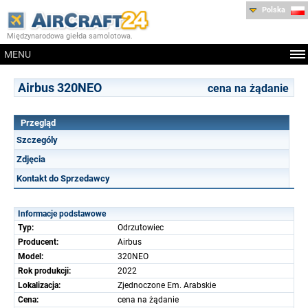
Polska
Międzynarodowa giełda samolotowa.
MENU
Airbus 320NEO
cena na żądanie
Przegląd
Szczególy
Zdjęcia
Kontakt do Sprzedawcy
Informacje podstawowe
Typ:
Odrzutowiec
Producent:
Airbus
Model:
320NEO
Rok produkcji:
2022
Lokalizacja:
Zjednoczone Em. Arabskie
Cena:
cena na żądanie