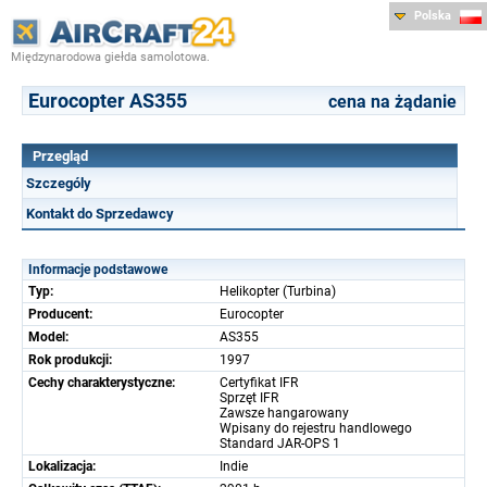
Polska
Międzynarodowa giełda samolotowa.
Eurocopter AS355
cena na żądanie
Przegląd
Szczególy
Kontakt do Sprzedawcy
Informacje podstawowe
Typ:
Helikopter (Turbina)
Producent:
Eurocopter
Model:
AS355
Rok produkcji:
1997
Cechy charakterystyczne:
Certyfikat IFR
Sprzęt IFR
Zawsze hangarowany
Wpisany do rejestru handlowego
Standard JAR-OPS 1
Lokalizacja:
Indie