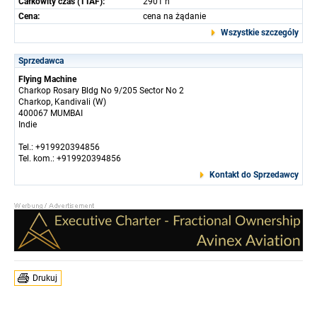
Całkowity czas (TTAF):
2901 h
Cena:
cena na żądanie
Wszystkie szczególy
Sprzedawca
Flying Machine
Charkop Rosary Bldg No 9/205 Sector No 2
Charkop, Kandivali (W)
400067 MUMBAI
Indie
Tel.: +919920394856
Tel. kom.: +919920394856
Kontakt do Sprzedawcy
Drukuj