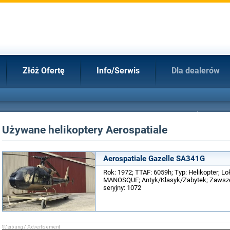
Złóż Ofertę
Info/Serwis
Dla dealerów
Używane helikoptery Aerospatiale
Aerospatiale Gazelle SA341G
Rok: 1972; TTAF: 6059h; Typ: Helikopter; Lok
MANOSQUE; Antyk/Klasyk/Zabytek; Zawsze
seryjny: 1072