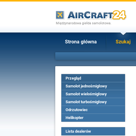
Międzynarodowa giełda samolotowa.
Strona główna
Szukaj
Przegląd
Samolot jednośmigłowy
Samolot wielośmigłowy
Samolot turbośmigłowy
Odrzutowiec
Helikopter
Lista dealerów