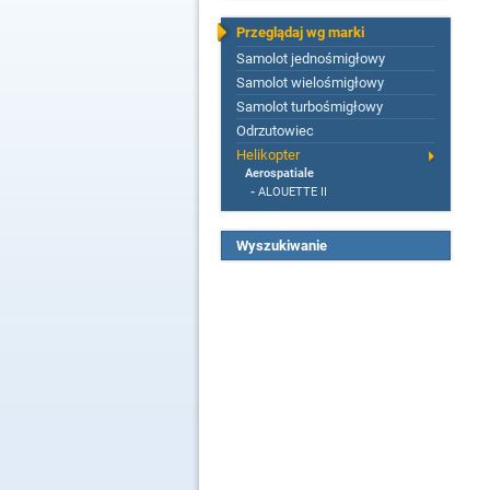
Przeglądaj wg marki
Samolot jednośmigłowy
Samolot wielośmigłowy
Samolot turbośmigłowy
Odrzutowiec
Helikopter
Aerospatiale
-
ALOUETTE II
Wyszukiwanie