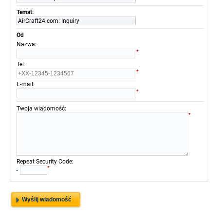
Temat:
AirCraft24.com: Inquiry
Od
:
Nazwa
*
:
Tel.
*
:
E-mail
*
:
Twoja wiadomość
*
:
Repeat Security Code
*