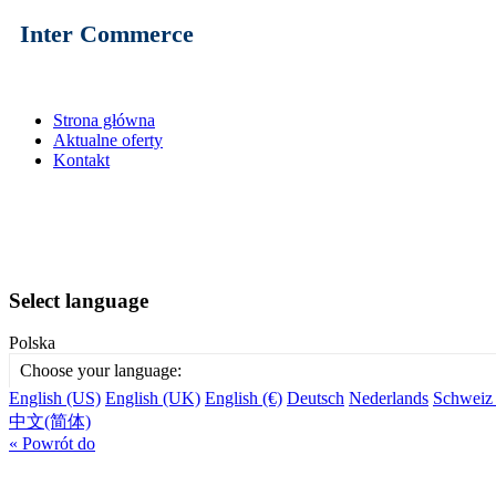
Inter Commerce
Strona główna
Aktualne oferty
Kontakt
Select language
Polska
Choose your language:
English (US)
English (UK)
English (€)
Deutsch
Nederlands
Schweiz
中文(简体)
« Powrót do