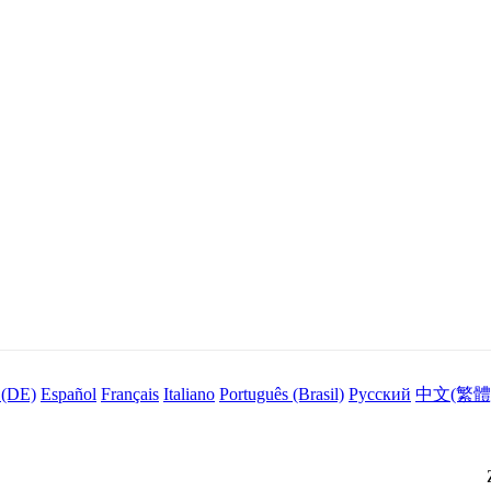
 (DE)
Español
Français
Italiano
Português (Brasil)
Русский
中文(繁體