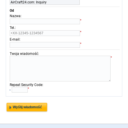
AirCraft24.com: Inquiry
Od
:
Nazwa
*
:
Tel.
*
:
E-mail
*
:
Twoja wiadomość
*
:
Repeat Security Code
*