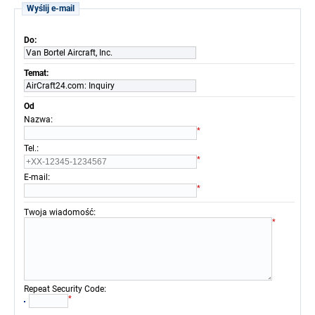
Wyślij e-mail
Do:
Van Bortel Aircraft, Inc.
Temat:
AirCraft24.com: Inquiry
Od
:
Nazwa
*
:
Tel.
*
:
E-mail
*
:
Twoja wiadomość
*
:
Repeat Security Code
*