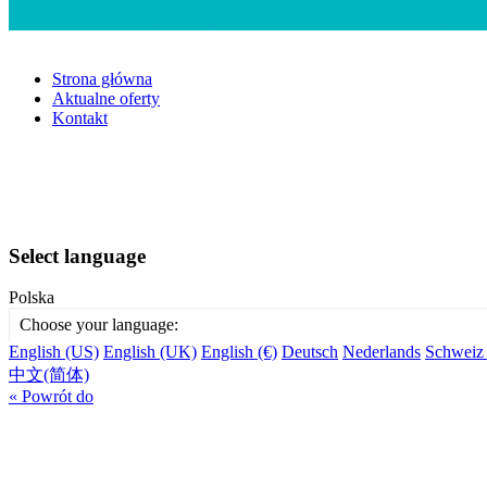
Strona główna
Aktualne oferty
Kontakt
Select language
Polska
Choose your language:
English (US)
English (UK)
English (€)
Deutsch
Nederlands
Schweiz
中文(简体)
« Powrót do