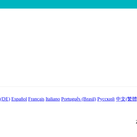
 (DE)
Español
Français
Italiano
Português (Brasil)
Русский
中文(繁體