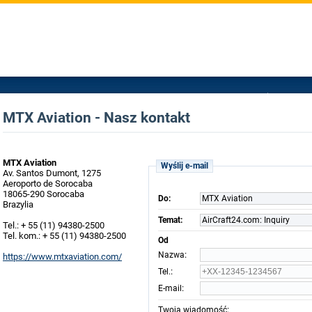
MTX Aviation - Nasz kontakt
MTX Aviation
Wyślij e-mail
Av. Santos Dumont, 1275
Aeroporto de Sorocaba
18065-290 Sorocaba
Do:
MTX Aviation
Brazylia
Temat:
AirCraft24.com: Inquiry
Tel.: + 55 (11) 94380-2500
Tel. kom.: + 55 (11) 94380-2500
Od
:
Nazwa
https://www.mtxaviation.com/
:
Tel.
:
E-mail
:
Twoja wiadomość