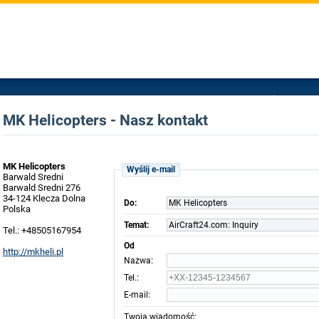
MK Helicopters - Nasz kontakt
MK Helicopters
Wyślij e-mail
Barwald Sredni
Barwald Sredni 276
34-124 Klecza Dolna
Do:
MK Helicopters
Polska
Temat:
AirCraft24.com: Inquiry
Tel.: +48505167954
Od
http://mkheli.pl
:
Nazwa
:
Tel.
:
E-mail
:
Twoja wiadomość