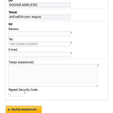
Do:
DOCKER AERO (FZE)
Temat:
AirCraft24.com: Inquiry
Od
:
Nazwa
*
:
Tel.
*
:
E-mail
*
:
Twoja wiadomość
*
:
Repeat Security Code
*