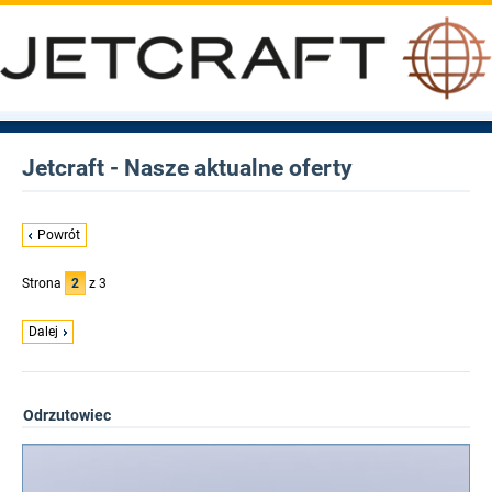
Jetcraft - Nasze aktualne oferty
Powrót
Strona
2
z 3
Dalej
Odrzutowiec