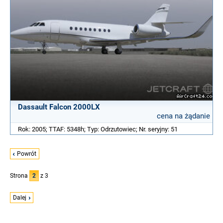
Dassault Falcon 2000LX
cena na żądanie
Rok: 2005; TTAF: 5348h; Typ: Odrzutowiec; Nr. seryjny: 51
Powrót
Strona
2
z 3
Dalej