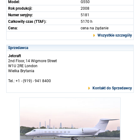
Model:
G550
Rok produkcji:
2008
Numer seryjny:
5181
Całkowity czas (TTAF):
5170 h
Cena:
cena na żądanie
Wszystkie szczególy
Sprzedawca
Jetcraft
2nd Floor, 14 Wigmore Street
W1U 2RE London
Wielka Brytania
Tel.: +1 - (919) - 941 8400
Kontakt do Sprzedawcy