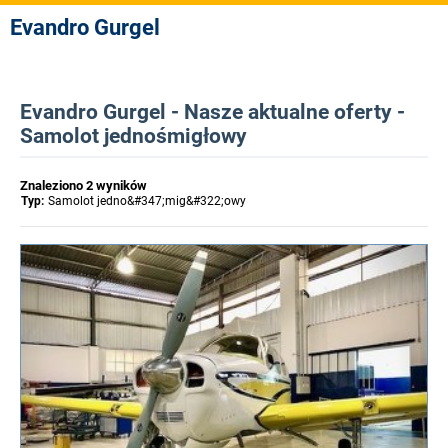
Evandro Gurgel
Evandro Gurgel - Nasze aktualne oferty -
Samolot jednośmigłowy
Znaleziono 2 wyników
Typ:
Samolot jedno&#347;mig&#322;owy