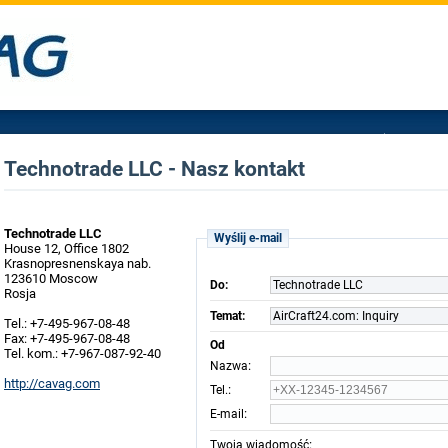
Technotrade LLC - Nasz kontakt
Technotrade LLC
Wyślij e-mail
House 12, Office 1802
Krasnopresnenskaya nab.
123610 Moscow
Do:
Technotrade LLC
Rosja
Temat:
AirCraft24.com: Inquiry
Tel.: +7-495-967-08-48
Fax: +7-495-967-08-48
Od
Tel. kom.: +7-967-087-92-40
:
Nazwa
http://cavag.com
:
Tel.
:
E-mail
:
Twoja wiadomość