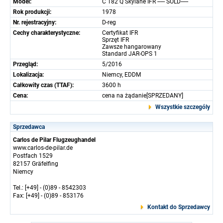
Model:
C 182 Q Skylane IFR ----- SOLD-----
Rok produkcji:
1978
Nr. rejestracyjny:
D-reg
Cechy charakterystyczne:
Certyfikat IFR
Sprzęt IFR
Zawsze hangarowany
Standard JAR-OPS 1
Przegląd:
5/2016
Lokalizacja:
Niemcy, EDDM
Całkowity czas (TTAF):
3600 h
Cena:
cena na żądanie[SPRZEDANY]
Wszystkie szczególy
Sprzedawca
Carlos de Pilar Flugzeughandel
www.carlos-de-pilar.de
Postfach 1529
82157 Gräfelfing
Niemcy
Tel.: [+49] - (0)89 - 8542303
Fax: [+49] - (0)89 - 853176
Kontakt do Sprzedawcy