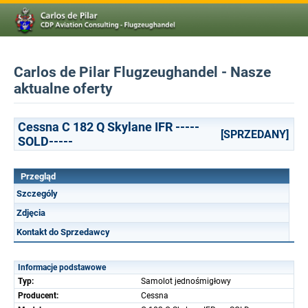
Carlos de Pilar Flugzeughandel - Nasze
aktualne oferty
Cessna C 182 Q Skylane IFR -----
[SPRZEDANY]
SOLD-----
Przegląd
Szczególy
Zdjęcia
Kontakt do Sprzedawcy
Informacje podstawowe
Typ:
Samolot jednośmigłowy
Producent:
Cessna