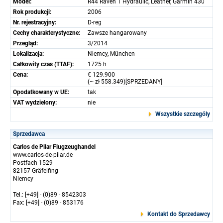
Model:
R44 Raven 1 Hydraulic, Leather, Garmin 430
Rok produkcji:
2006
Nr. rejestracyjny:
D-reg
Cechy charakterystyczne:
Zawsze hangarowany
Przegląd:
3/2014
Lokalizacja:
Niemcy, München
Całkowity czas (TTAF):
1725 h
Cena:
€ 129.900
(~ zł 558.349)[SPRZEDANY]
Opodatkowany w UE:
tak
VAT wydzielony:
nie
Wszystkie szczególy
Sprzedawca
Carlos de Pilar Flugzeughandel
www.carlos-de-pilar.de
Postfach 1529
82157 Gräfelfing
Niemcy
Tel.: [+49] - (0)89 - 8542303
Fax: [+49] - (0)89 - 853176
Kontakt do Sprzedawcy